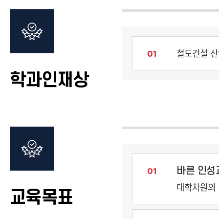
철도건설 산
01
학과인재상
바른 인성
01
대학차원의 
교육목표