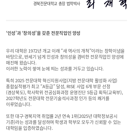
경북전문대학교 총장 법학박사
‘
인성
’
과
‘
창의성
’
을 갖춘 전문직업인 양성
우리 대학은 1972년 개교 이래 “새 역사의 개척”이라는 창학이념을
바탕으로, 반세기 넘게 인성과 창의성을 겸비한 전문직업인 양성에
매진해 왔습니다.
이러한 노력이 쌓여 눈에 띄는 성과를 거두고 있습니다.
특히 2025 전문대학 혁신지원사업(지방 전문대학 활성화 사업)
종합실적평가 최고 “A등급” 달성, RISE 사업 6개 부문 선정
(경상북도), 학사학위 전공심화과정 운영진단 S등급 획득(교육부),
2027학년도 전문대학 전문기술석사과정 인가 등의 쾌거를
이루었습니다.
또한 대구·경북지역 취업률 2년 연속 1위(2025년 대학정보공시
기준)라는 성과를 달성하며 학생과 학부모 모두가 신뢰할 수 있는
대학임을 입증하였습니다.