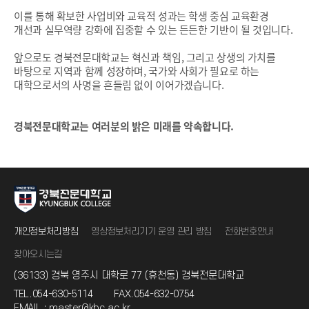
이를 통해 확보한 사업비와 교육적 성과는 학생 중심 교육환경
개선과 실무역량 강화에 집중할 수 있는 든든한 기반이 될 것입니다.
앞으로도 경북전문대학교는 혁신과 책임, 그리고 상생의 가치를
바탕으로 지역과 함께 성장하며, 국가와 사회가 필요로 하는
대학으로서의 사명을 흔들림 없이 이어가겠습니다.
경북전문대학교는 여러분의 밝은 미래를 약속합니다
.
개인정보처리방침
영상정보처리기기 운영 관리 방침
전화번호안내
찾아오시는길
(36133) 경북 영주시 대학로 77 (휴천동) 경북전문대학교
TEL.
054-630-5114
FAX.
054-632-0754
EMAIL :
master@kbc.ac.kr