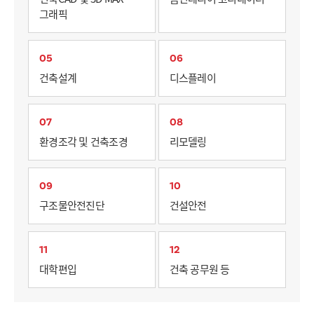
그래픽
05
06
건축설계
디스플레이
07
08
환경조각 및 건축조경
리모델링
09
10
구조물안전진단
건설안전
11
12
대학편입
건축 공무원 등