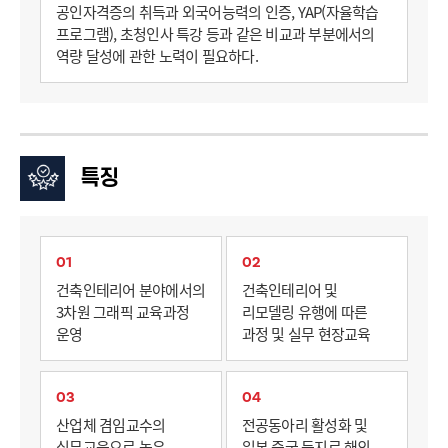
공인자격증의 취득과 외국어능력의 인증, YAP(자율학습
프로그램), 초청인사 특강 등과 같은 비교과 부분에서의
역량 달성에 관한 노력이 필요하다.
특징
01
02
건축인테리어 분야에서의
건축인테리어 및
3차원 그래픽 교육과정
리모델링 유행에 따른
운영
과정 및 실무 현장교육
03
04
산업체 겸임교수의
전공동아리 활성화 및
실무교육으로 높은
일본 중국 등지로 해외