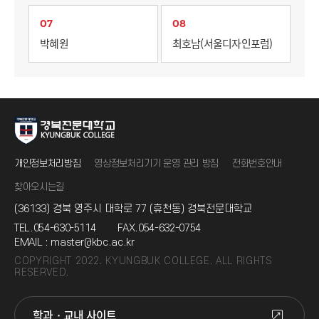
07
08
박혜원
최호남(서울디자인포럼)
개인정보처리방침
영상정보처리기기 운영 관리 방침
전화번호안내
찾아오시는길
(36133) 경북 영주시 대학로 77 (휴천동) 경북전문대학교
TEL.
054-630-5114
FAX.
054-632-0754
EMAIL :
master@kbc.ac.kr
COPYRIGHT 2022. KYUNGBUK COLLEGE. ALL RIGHTS
RESERVED.
학과 · 교내 사이트