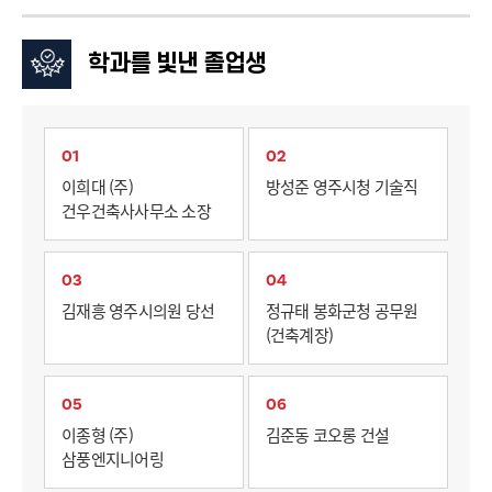
학과를 빛낸 졸업생
01
02
이희대 (주)
방성준 영주시청 기술직
건우건축사사무소 소장
03
04
김재흥 영주시의원 당선
정규태 봉화군청 공무원
(건축계장)
05
06
이종형 (주)
김준동 코오롱 건설
삼풍엔지니어링