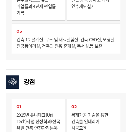
취업률과 4년제 편입률
연수제도실시
기록
05
건축 1,2 설계실, 구조 및 재료실험실, 건축 CAD실, 모형실,
전공동아리실, 건축과 전용 휴게실, 독서실,등 보유
강점
01
02
2015년 유니테크(Uni-
목재가공 기술을 통한
Tech)사업 선정학과(전국
건축물 인테리어
유일 건축 안전관리분야
시공교육